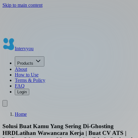
🎉 GRATIS 100+ Token untuk Pengguna Baru!
Mulai latihan
Skip to main content
wawancara AI sekarang juga
Daftar Gratis
Intervyou
Products
About
How to Use
Terms & Policy
FAQ
Login
Home
Solusi Buat Kamu Yang Sering Di-Ghosting
HRD
Latihan Wawancara Kerja | Buat CV ATS |