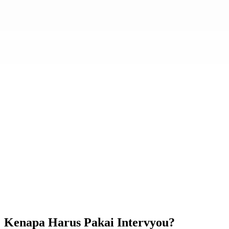
Other Features
CV ATS Builder, Cover Letter Builder dan fitur lainnya untuk persiapan
karier kamu.
Other Features
CV ATS Builder, Cover Letter Builder dan fitur lainnya untuk persiapan
karier kamu.
Kenapa Harus Pakai Intervyou?